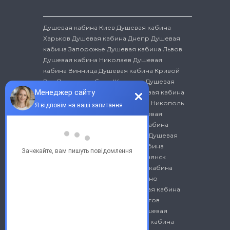
Душевая кабина Киев
Душевая кабина
Харьков
Душевая кабина Днепр
Душевая
кабина Запорожье
Душевая кабина Львов
Душевая кабина Николаев
Душевая
кабина Винница
Душевая кабина Кривой
Рог
Душевая кабина Житомир
Душевая
кабина Ивано-Франковск
Душевая кабина
Белая Церковь
Душевая кабина Никополь
Душевая кабина Бердянск
Душевая
кабина Хмельницкий
Душевая кабина
Бровары
Душевая кабина Луцк
Душевая
кабина Краматорск
Душевая кабина
Черновцы
Душевая кабина Славянск
Душевая кабина Сумы
Душевая кабина
Кременчуг
Душевая кабина Ровно
Душевая кабина Херсон
Душевая кабина
Полтава
Душевая кабина Чернигов
Душевая кабина Мариуполь
Душевая
кабина Северодонецк
Душевая кабина