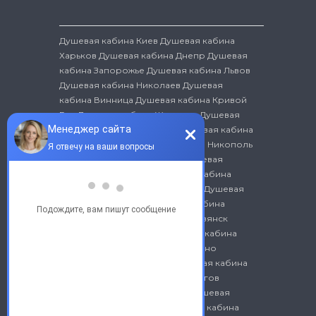
Душевая кабина Киев
Душевая кабина
Харьков
Душевая кабина Днепр
Душевая
кабина Запорожье
Душевая кабина Львов
Душевая кабина Николаев
Душевая
кабина Винница
Душевая кабина Кривой
Рог
Душевая кабина Житомир
Душевая
кабина Ивано-Франковск
Душевая кабина
Белая Церковь
Душевая кабина Никополь
Душевая кабина Бердянск
Душевая
кабина Хмельницкий
Душевая кабина
Бровары
Душевая кабина Луцк
Душевая
кабина Краматорск
Душевая кабина
Черновцы
Душевая кабина Славянск
Душевая кабина Сумы
Душевая кабина
Кременчуг
Душевая кабина Ровно
Душевая кабина Херсон
Душевая кабина
Полтава
Душевая кабина Чернигов
Душевая кабина Мариуполь
Душевая
кабина Северодонецк
Душевая кабина