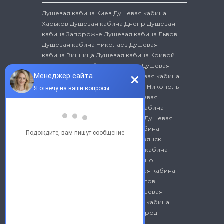
Душевая кабина Киев
Душевая кабина
Харьков
Душевая кабина Днепр
Душевая
кабина Запорожье
Душевая кабина Львов
Душевая кабина Николаев
Душевая
кабина Винница
Душевая кабина Кривой
Рог
Душевая кабина Житомир
Душевая
кабина Ивано-Франковск
Душевая кабина
Белая Церковь
Душевая кабина Никополь
Душевая кабина Бердянск
Душевая
кабина Хмельницкий
Душевая кабина
Бровары
Душевая кабина Луцк
Душевая
кабина Краматорск
Душевая кабина
Черновцы
Душевая кабина Славянск
Душевая кабина Сумы
Душевая кабина
Кременчуг
Душевая кабина Ровно
Душевая кабина Херсон
Душевая кабина
Полтава
Душевая кабина Чернигов
Душевая кабина Мариуполь
Душевая
кабина Северодонецк
Душевая кабина
Черкассы
Душевая кабина Ужгород