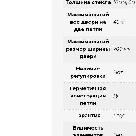
Толщина стекла
10мм
,
8м
Максимальный
вес двери на
45 кг
две петли
Максимальный
размер ширины
700 мм
двери
Наличие
Нет
регулировки
Герметичная
конструкция
Да
петли
Гарантия
1 год
Видимость
элементов
Нет