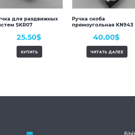
учка для раздвижных
Ручка скоба
истем SKR07
прямоугольная KN943
25.50
$
40.00
$
КУПИТЬ
ЧИТАТЬ ДАЛЕЕ
БЫ