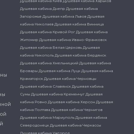
Душевая кабина Киев
Душевая кабина Харьков
Душевая кабина Днепр
Душевая кабина
Запорожье
Душевая кабина Львов
Душевая
кабина Николаев
Душевая кабина Винница
Душевая кабина Кривой Рог
Душевая кабина
Житомир
Душевая кабина Ивано-Франковск
Душевая кабина Белая Церковь
Душевая
кабина Никополь
Душевая кабина Бердянск
Душевая кабина Хмельницкий
Душевая кабина
Бровары
Душевая кабина Луцк
Душевая кабина
ины
Краматорск
Душевая кабина Черновцы
Душевая кабина Славянск
Душевая кабина
ны
Сумы
Душевая кабина Кременчуг
Душевая
кабина Ровно
Душевая кабина Херсон
Душевая
нной
кабина Полтава
Душевая кабина Чернигов
ной
Душевая кабина Мариуполь
Душевая кабина
ой
Северодонецк
Душевая кабина Черкассы
Душевая кабина Ужгород