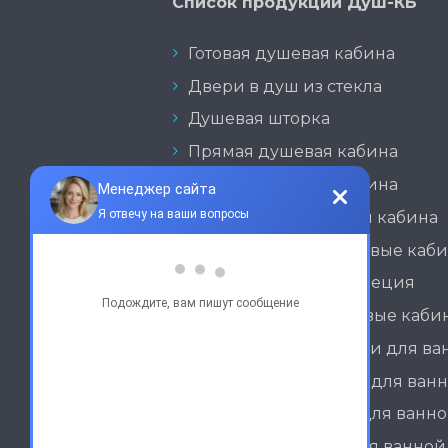
Список продукции Душ-КБ
Готовая душевая кабина
Двери в душ из стекла
Душевая шторка
Прямая душевая кабина
Угловая душевая кабина
Раздвижная душевая кабина
Нестандартные душевые каб
Душевая кабина трапеция
Стационарные душевые каби
Неподвижные шторки для ва
Раздвижные шторки для ван
Распашные шторки для ванн
Складные шторки для ванной