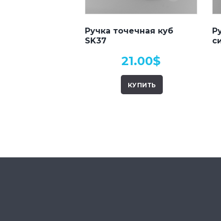
Ручка точечная куб
Р
SK37
с
21.00
$
КУПИТЬ