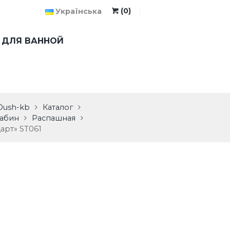
(0)
Українська
 ДЛЯ ВАННОЙ
Dush-kb
Каталог
кабин
Распашная
арт» ST061