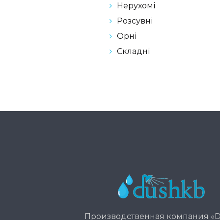
Нерухомі
Розсувні
Орні
Складні
Производственная компания «