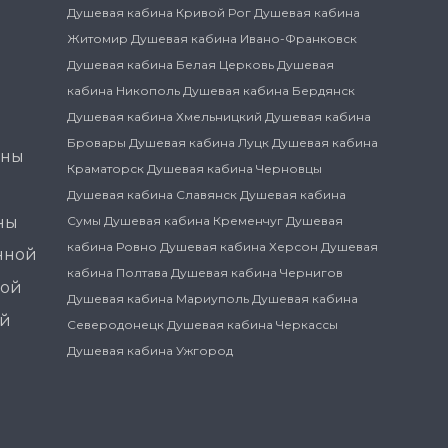
Душевая кабина Кривой Рог
Душевая кабина
Житомир
Душевая кабина Ивано-Франковск
Душевая кабина Белая Церковь
Душевая
кабина Никополь
Душевая кабина Бердянск
Душевая кабина Хмельницкий
Душевая кабина
Бровары
Душевая кабина Луцк
Душевая кабина
ины
Краматорск
Душевая кабина Черновцы
Душевая кабина Славянск
Душевая кабина
ны
Сумы
Душевая кабина Кременчуг
Душевая
кабина Ровно
Душевая кабина Херсон
Душевая
нной
кабина Полтава
Душевая кабина Чернигов
ной
Душевая кабина Мариуполь
Душевая кабина
ой
Северодонецк
Душевая кабина Черкассы
Душевая кабина Ужгород