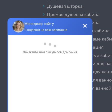
Душевая шторка
Прямая душевая кабина
Угловая душевая кабина
Раздвижная душевая кабина
Нестандартные душевые каб
Душевая кабина трапеция
Стационарные душевые каби
Неподвижные шторки для ва
Раздвижные шторки для ван
Распашные шторки для ванн
Складные шторки для ванной