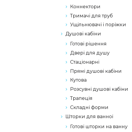
Коннектори
Тримачі для труб
Ущільнювачі і поріжки
Душові кабіни
Готові рішення
Двері для душу
Стаціонарні
Прямі душові кабіни
Кутова
Розсувні душові кабіни
Трапеція
Складні форми
Шторки для ванної
Готові шторки на ванну