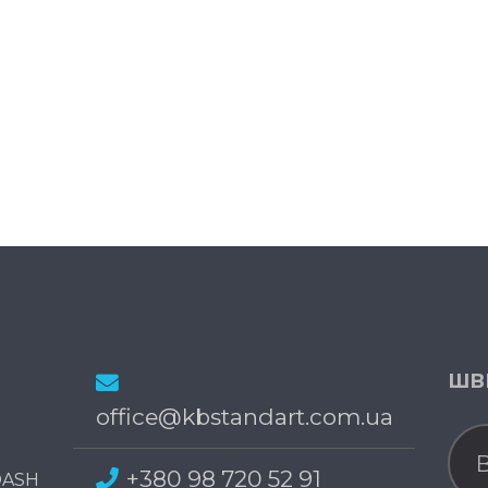
ШВ
office@kbstandart.com.ua
+380 98 720 52 91
DASH